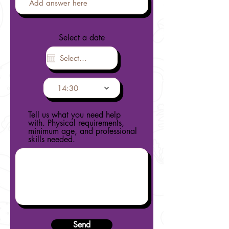
Select a date
14:30
Tell us what you need help
with. Physical requirements,
minimum age, and professional
skills needed.
Send