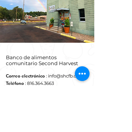
Banco de alimentos
comunitario Second Harvest
Correo electrónico
:
info@shcfb.org
Teléfono
:
816.364.3663
Dirección:
915 Douglas Street,
San José, MO 64505
Número de identificación fiscal
:
43-
126-8319