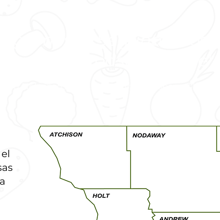
engamos la Segunda Cose
que nadie pase hambre".
ngrid Nelson, usuaria de programas Second Harve
el
sas
ra