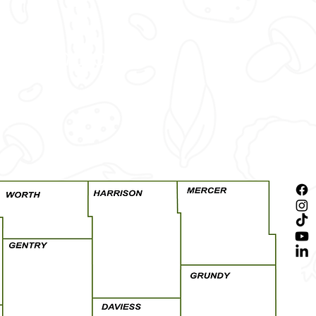
cha, no creo
st