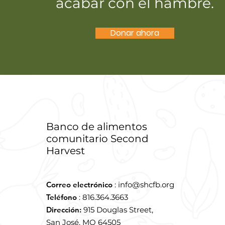
acabar con el hambre.
Donar ahora
Banco de alimentos
comunitario Second
Harvest
Correo electrónico
:
info@shcfb.org
Teléfono
: 816.364.3663
Dirección:
915 Douglas Street,
San José, MO 64505