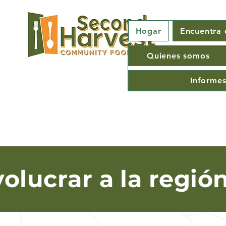
Hogar
Encuentra
Quienes somos
Ingrid Nelson, usuaria de
programas Second
Informes
Harvest
volucrar a la regió