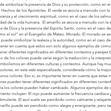
puede simbolizar la presencia de Dios y su protección, como en el
s Hechos de los Apóstoles. El verde se asocia a menudo con la nat
ranza y el crecimiento espiritual, como en el caso de los salmo
d de la vida humana.  El amarillo se asocia a menudo con la sabid
ia de Dios y la presencia del Espíritu Santo, como en el caso de
o el sol" en el Evangelio de Mateo. Morado: El morado se as
o puede simbolizar la realeza y la autoridad, como en el caso de 
 tener en cuenta que estos son solo algunos ejemplos de cómo se
ener diferentes significados en diferentes contextos y pasajes 
 de los colores puede variar según la traducción y la interpreta
 simbolismos en diferentes culturas y contextos. Aunque hay muc
colores, en esta web especializada, considerada cómo la mejor 
nos colores. Eso sí, es importante tener en cuenta que estas i
es pueden tener diferentes significados en diferentes contexto
ria los colores pueden haber cambiado. Algunos ejemplos de 
to incluyen: El rojo puede aumentar la frecuencia cardíaca y l
mulante. El azul suele ser percibido como calmante y relajante
l amarillo puede ser percibido como alegre y energizante, pero 