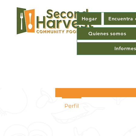
Hogar
Encuentra
Quienes somos
Ingrid Nelson, usuaria de
programas Second
Informes
Harvest
signi
1
seguido
Perfil