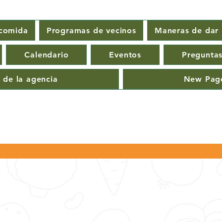
 comida
Programas de vecinos
Maneras de dar
Calendario
Eventos
Preguntas
 de la agencia
New Pag
color
r
0
seguidos