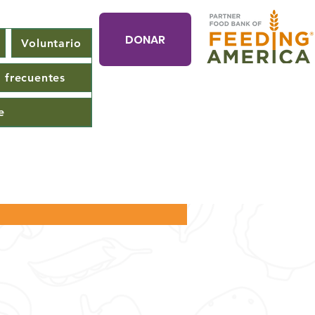
DONAR
Voluntario
 frecuentes
e
Más acciones
Seguir